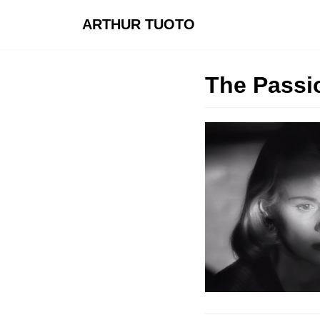
ARTHUR TUOTO
Pular
para
o
The Passi
conteúdo