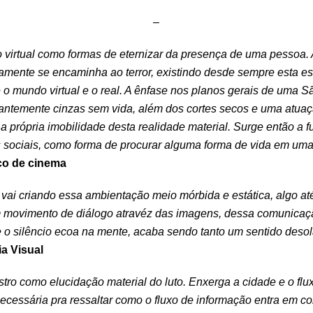
–
do virtual como formas de eternizar da presença de uma pessoa
amente se encaminha ao terror, existindo desde sempre esta e
tre o mundo virtual e o real. A ênfase nos planos gerais de uma 
ntemente cinzas sem vida, além dos cortes secos e uma atua
 a própria imobilidade desta realidade material. Surge então a f
es sociais, como forma de procurar alguma forma de vida em uma 
ico de cinema
vai criando essa ambientação meio mórbida e estática, algo at
m movimento de diálogo atravéz das imagens, dessa comunicaçã
e o silêncio ecoa na mente, acaba sendo tanto um sentido deso
ia Visual
stro como elucidação material do luto. Enxerga a cidade e o f
essária pra ressaltar como o fluxo de informação entra em con