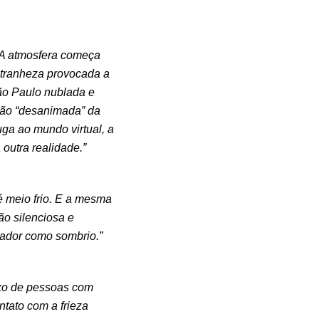
. A atmosfera começa
stranheza provocada a
São Paulo nublada e
ção “desanimada” da
uga ao mundo virtual, a
outra realidade.”
é meio frio. E a mesma
o silenciosa e
lador como sombrio.”
luxo de pessoas com
tato com a frieza